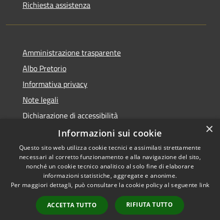
Richiesta assistenza
Amministrazione trasparente
Albo Pretorio
Informativa privacy
Note legali
Dichiarazione di accessibilità
×
Informazioni sui cookie
Questo sito web utilizza cookie tecnici e assimilati strettamente
necessari al corretto funzionamento e alla navigazione del sito,
RSS
Comune convenzionato
nonché un cookie tecnico analitico al solo fine di elaborare
Accessibilità
Astigov
informazioni statistiche, aggregate e anonime.
Per maggiori dettagli, può consultare la cookie policy al seguente
link
Privacy
Progetto
|
Convenzione
|
Cookie
Adesioni
RIFIUTA TUTTO
ACCETTA TUTTO
Mappa del sito
•
Accesso redazione