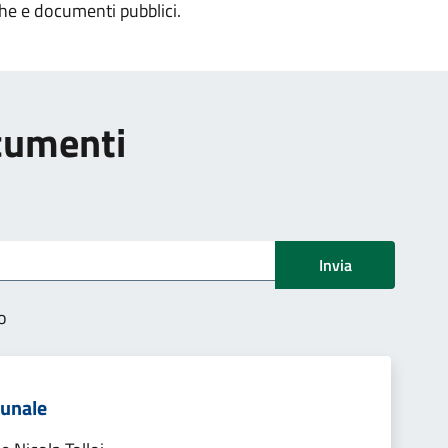
che e documenti pubblici.
ocumenti
Invia
o
munale