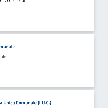
 Nicola Tolloi
omunale
nale
 Unica Comunale (I.U.C.)